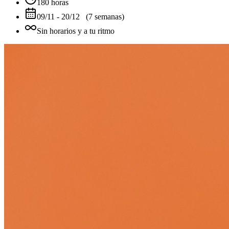
180
horas
09/11
-
20/12
(
7
semanas)
Sin horarios y a tu ritmo