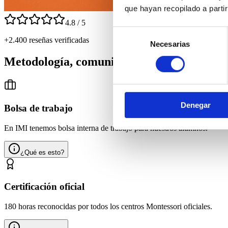
que hayan recopilado a parti
4.8 / 5
Selección
+2.400 reseñas verificadas
Necesarias
de
consentimiento
Metodología, comunidad, certificación y ga
Denegar
Bolsa de trabajo
En IMI tenemos bolsa interna de trabajo para nuestros alumnos.
¿Qué es esto?
Certificación oficial
180 horas reconocidas por todos los centros Montessori oficiales.